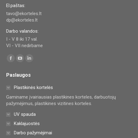
El.paštas:
tavo@ekorteles.lt
dp@ekorteles.lt
Darbo valandos:
I - V 8 iki 17 val.
VI - VII nedirbame
Find us on:
Facebook
YouTube
Linkedin
page
page
page
Paslaugos
opens
opens
opens
in
in
in
Plastikinės kortelės
new
new
new
Gaminame įvairiausias plastikines korteles, darbuotojų
window
window
window
pažymėjimus, plastikines vizitines korteles.
UV spauda
Kaklajuostės
Darbo pažymėjimai