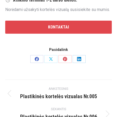
Atlikimo terminas 1-2 darbo dienos.
Norėdami užsakyti kortelės vizualą susisiekite su mumis.
KONTAKTAI
Pasidalink
Share
Share
Share
Share
on
on
on
on
Facebook
X
Pinterest
LinkedIn
Project
ANKSTESNIS
navigation
Plastikinės kortelės vizualas Nr.005
Previous
project:
SEKANTIS
Plastikinės kortelės vizualas Nr.006
Next