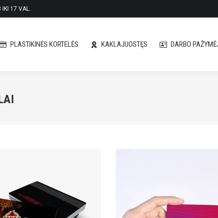
IKI 17 VAL.
PLASTIKINĖS KORTELĖS
KAKLAJUOSTĘS
DARBO PAŽYMĖJ
PLASTIKINĖS KORTELĖS
KAKLAJUOSTĘS
DARBO PAŽYMĖJ
LAI