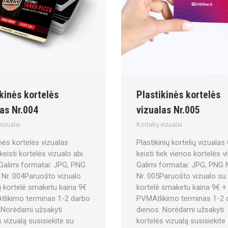
kinės kortelės
Plastikinės kortelės
as Nr.004
vizualas Nr.005
vizualai
Kortelių vizualai
inės kortelės vizualas
Plastikinių kortelių vizualas
keisti kortelės vizualo abi
keisti tiek vienos kortelės v
Galimi formatai: JPG, PNG
Galimi formatai: JPG, PNG
Nr. 004Paruošto vizualo
Nr. 005Paruošto vizualo su
 kortelė smaketu kaina 9€
kortelė smaketu kaina 9€ +
likimo terminas 1-2 darbo
PVMAtlikimo terminas 1-2 
 Norėdami užsakyti
dienos. Norėdami užsakyti
s vizualą susisiekite su
kortelės vizualą susisiekite