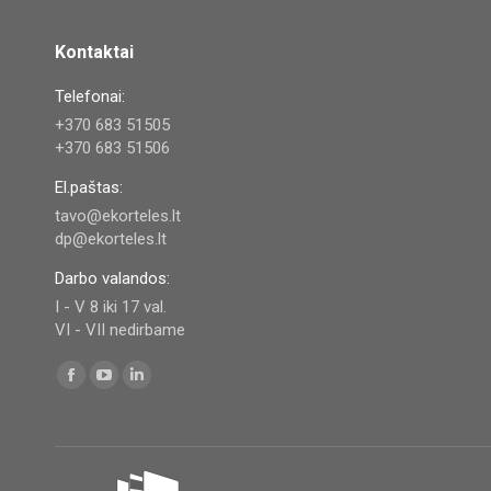
Kontaktai
Telefonai:
+370 683 51505
+370 683 51506
El.paštas:
tavo@ekorteles.lt
dp@ekorteles.lt
Darbo valandos:
I - V 8 iki 17 val.
VI - VII nedirbame
Find us on:
Facebook
YouTube
Linkedin
page
page
page
opens
opens
opens
in
in
in