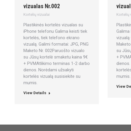
vizualas Nr.002
vizual
Kortelių vizualai
Kortelių 
Plastikinės kortelės vizualas su
Plastik
iPhone telefonu Galima keisti tiek
Galima 
kortelės, tiek telefono ekrano
vizualą
vizualą. Galimi formatai: JPG, PNG
Maketo 
Maketo Nr. 002Paruošto vizualo
su Jūsų
su Jūsų kortelė smaketu kaina 9€
+ PVMAt
+ PVMAtlikimo terminas 1-2 darbo
dienos.
dienos. Norėdami užsakyti
kortelė
kortelės vizualą susisiekite su
mumis.
mumis.
View De
View Details