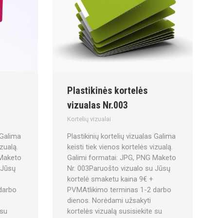
Plastikinės kortelės
vizualas Nr.003
Kortelių vizualai
 Galima
Plastikinių kortelių vizualas Galima
izualą.
keisti tiek vienos kortelės vizualą.
 Maketo
Galimi formatai: JPG, PNG Maketo
 Jūsų
Nr. 003Paruošto vizualo su Jūsų
kortelė smaketu kaina 9€ +
darbo
PVMAtlikimo terminas 1-2 darbo
dienos. Norėdami užsakyti
 su
kortelės vizualą susisiekite su