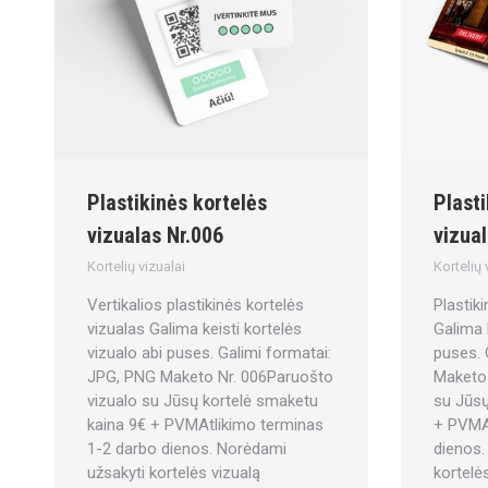
Plastikinės kortelės
Plasti
vizualas Nr.006
vizual
Kortelių vizualai
Kortelių 
Vertikalios plastikinės kortelės
Plastik
vizualas Galima keisti kortelės
Galima 
vizualo abi puses. Galimi formatai:
puses. 
JPG, PNG Maketo Nr. 006Paruošto
Maketo 
vizualo su Jūsų kortelė smaketu
su Jūsų
kaina 9€ + PVMAtlikimo terminas
+ PVMAt
1-2 darbo dienos. Norėdami
dienos.
užsakyti kortelės vizualą
kortelė