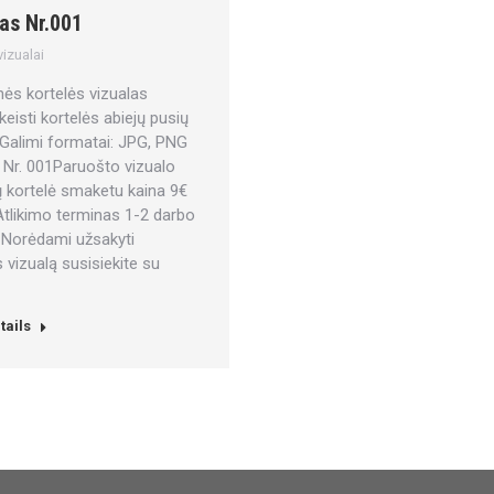
as Nr.001
vizualai
inės kortelės vizualas
keisti kortelės abiejų pusių
 Galimi formatai: JPG, PNG
Nr. 001Paruošto vizualo
 kortelė smaketu kaina 9€
likimo terminas 1-2 darbo
 Norėdami užsakyti
s vizualą susisiekite su
tails