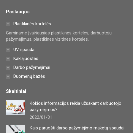
page
page
page
Paslaugos
opens
opens
opens
in
in
in
Plastikinės kortelės
new
new
new
Gaminame įvairiausias plastikines korteles, darbuotojų
window
window
window
pažymėjimus, plastikines vizitines korteles.
UV spauda
Kaklajuostės
Darbo pažymėjimai
Duomenų bazės
Skaitiniai
Kokios informacijos reikia užsakant darbuotojo
pažymėjimus?
2022/01/31
Kaip paruošti darbo pažymėjimo maketą spaudai