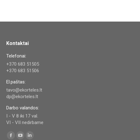
Kontaktai
Telefonai:
+370 683 51505
+370 683 51506
El.paštas:
tavo@ekorteles.lt
dp@ekorteles.lt
Darbo valandos:
I - V 8 iki 17 val.
VI - VII nedirbame
Find us on:
Facebook
YouTube
Linkedin