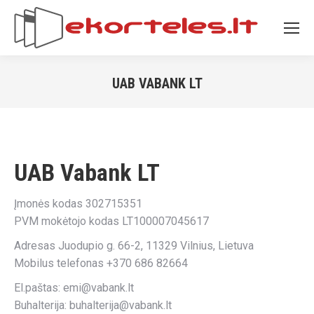
UAB VABANK LT
You are here:
UAB Vabank LT
Įmonės kodas 302715351
PVM mokėtojo kodas LT100007045617
Adresas Juodupio g. 66-2, 11329 Vilnius, Lietuva
Mobilus telefonas +370 686 82664
El.paštas: emi@vabank.lt
Buhalterija: buhalterija@vabank.lt