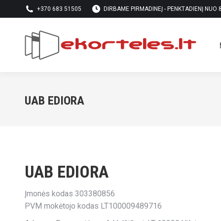
+370 683 51505
DIRBAME PIRMADINEĮ - PENKTADIENĮ NUO 8 
UAB EDIORA
UAB EDIORA
Įmonės kodas 303380856
PVM mokėtojo kodas LT100009489716