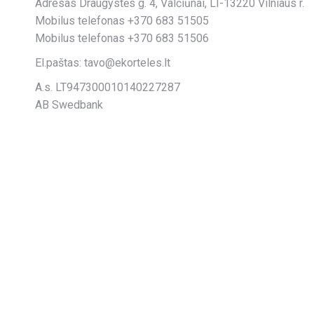
Adresas Draugystės g. 4, Valčiūnai, LT-13220 Vilniaus r.
Mobilus telefonas +370 683 51505
Mobilus telefonas +370 683 51506
El.paštas: tavo@ekorteles.lt
A.s. LT947300010140227287
AB Swedbank