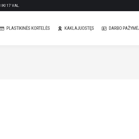
IKI 17 VAL.
PLASTIKINĖS KORTELĖS
KAKLAJUOSTĘS
DARBO PAŽYMĖJ
PLASTIKINĖS KORTELĖS
KAKLAJUOSTĘS
DARBO PAŽYMĖJ