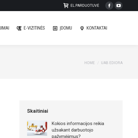
EL.PARDUOTUVĖ
Facebook
YouTube
IMAI
E-VIZITINĖS
ĮDOMU
KONTAKTAI
page
page
opens
opens
IMAI
E-VIZITINĖS
ĮDOMU
KONTAKTAI
in
in
new
new
window
window
You are here:
HOME
UAB EDIORA
Skaitiniai
Kokios informacijos reikia
užsakant darbuotojo
pažymėjimus?