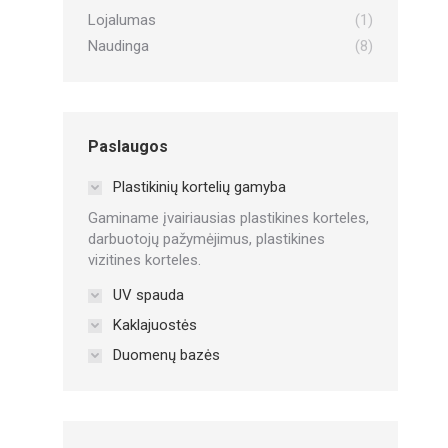
Lojalumas
(1)
Naudinga
(8)
Paslaugos
Plastikinių kortelių gamyba
Gaminame įvairiausias plastikines korteles,
darbuotojų pažymėjimus, plastikines
vizitines korteles.
UV spauda
Kaklajuostės
Duomenų bazės