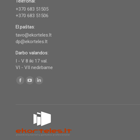
Telefonai:
+370 683 51505
+370 683 51506
El.paštas:
tavo@ekorteles.lt
dp@ekorteles.lt
Darbo valandos:
I - V 8 iki 17 val.
VI - VII nedirbame
Find us on:
Facebook
YouTube
Linkedin
page
page
page
opens
opens
opens
in
in
in
new
new
new
window
window
window