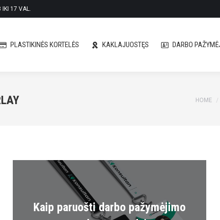
IKI 17 VAL.
PLASTIKINĖS KORTELĖS
KAKLAJUOSTĘS
DARBO PAŽYMĖJ
PLASTIKINĖS KORTELĖS
KAKLAJUOSTĘS
DARBO PAŽYMĖJ
RLAY
You are
HOME
Kaip paruošti darbo pažymėjimo