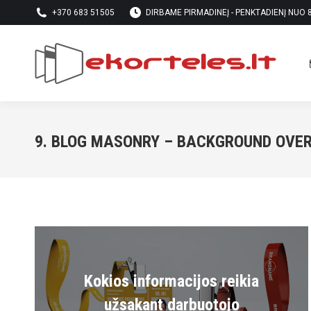
+370 683 51505
DIRBAME PIRMADINEĮ - PENKTADIENĮ NUO 8 
9. BLOG MASONRY – BACKGROUND OVE
Kokios informacijos reikia
užsakant darbuotojo