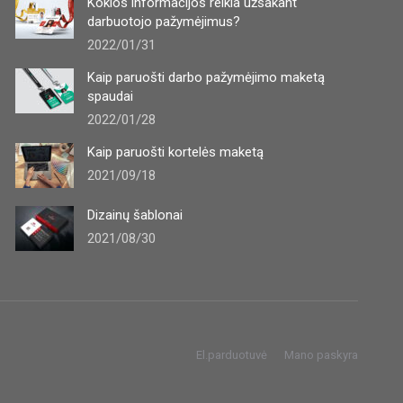
Kokios informacijos reikia užsakant
darbuotojo pažymėjimus?
2022/01/31
Kaip paruošti darbo pažymėjimo maketą
spaudai
2022/01/28
Kaip paruošti kortelės maketą
2021/09/18
Dizainų šablonai
2021/08/30
El.parduotuvė
Mano paskyra