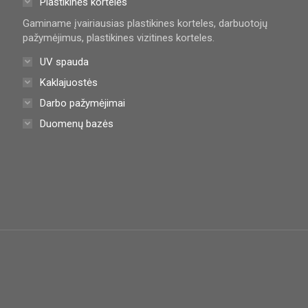
Plastikinės kortelės
Gaminame įvairiausias plastikines korteles, darbuotojų
pažymėjimus, plastikines vizitines korteles.
UV spauda
Kaklajuostės
Darbo pažymėjimai
Duomenų bazės