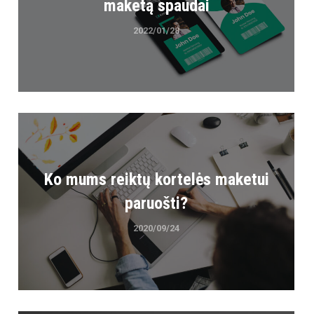
maketą spaudai
2022/01/28
Ko mums reiktų kortelės maketui
paruošti?
2020/09/24