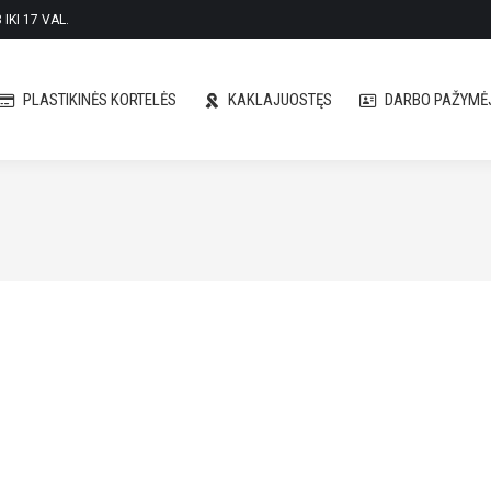
IKI 17 VAL.
PLASTIKINĖS KORTELĖS
KAKLAJUOSTĘS
DARBO PAŽYMĖJ
PLASTIKINĖS KORTELĖS
KAKLAJUOSTĘS
DARBO PAŽYMĖJ