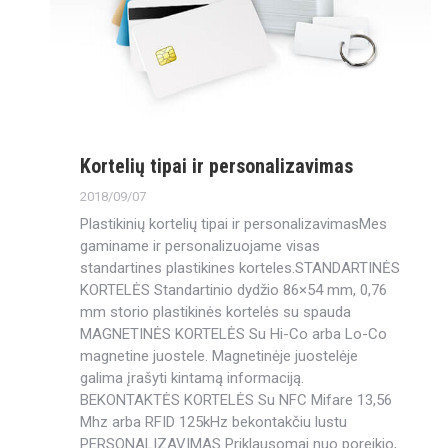
Kortelių tipai ir personalizavimas
2018/09/07
Plastikinių kortelių tipai ir personalizavimasMes
gaminame ir personalizuojame visas
standartines plastikines korteles.STANDARTINĖS
KORTELĖS Standartinio dydžio 86×54 mm, 0,76
mm storio plastikinės kortelės su spauda
MAGNETINĖS KORTELĖS Su Hi-Co arba Lo-Co
magnetine juostele. Magnetinėje juostelėje
galima įrašyti kintamą informaciją.
BEKONTAKTĖS KORTELĖS Su NFC Mifare 13,56
Mhz arba RFID 125kHz bekontakčiu lustu
PERSONALIZAVIMAS Priklausomai nuo poreikio,