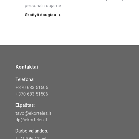
personalizuojame…
Skaityti daugiau
Kontaktai
Telefonai:
+370 683 51505
+370 683 51506
El.paštas:
tavo@ekorteles.lt
dp@ekorteles.lt
Darbo valandos: