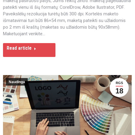
maketą pasiruošti patys, Jums reiktų žinoti: maketą pageidautina
pateikti vienu iš šių formatų: CorelDrow, Adobe Ilustrator, PDF.
Paveikslėlių rezoliucija turėtų būti 300 dpi. Kortelės maketo
išmatavimai turi būti 86×54 mm, maketą pateikti su užlaidomis
po 2 mm iš kraštų (maketas su užlaidomis būtų 90x58mm).
Maketuojant venkite…
Read article
Naudinga
RGS
18