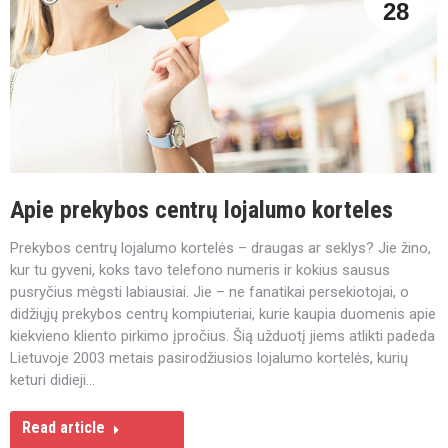
28
Apie prekybos centrų lojalumo korteles
Prekybos centrų lojalumo kortelės – draugas ar seklys? Jie žino,
kur tu gyveni, koks tavo telefono numeris ir kokius sausus
pusryčius mėgsti labiausiai. Jie – ne fanatikai persekiotojai, o
didžiųjų prekybos centrų kompiuteriai, kurie kaupia duomenis apie
kiekvieno kliento pirkimo įpročius. Šią užduotį jiems atlikti padeda
Lietuvoje 2003 metais pasirodžiusios lojalumo kortelės, kurių
keturi didieji…
Read article