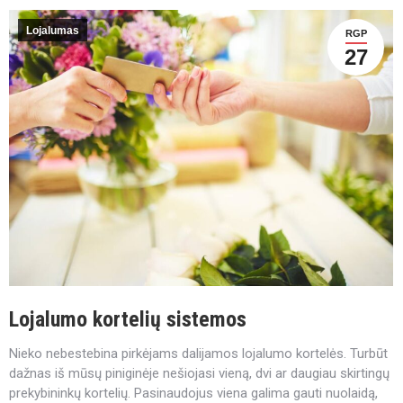
Lojalumas
RGP
27
Lojalumo kortelių sistemos
Nieko nebestebina pirkėjams dalijamos lojalumo kortelės. Turbūt
dažnas iš mūsų piniginėje nešiojasi vieną, dvi ar daugiau skirtingų
prekybininkų kortelių. Pasinaudojus viena galima gauti nuolaidą,