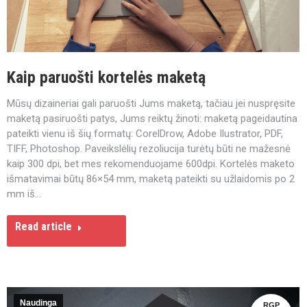
Kaip paruošti kortelės maketą
Mūsų dizaineriai gali paruošti Jums maketą, tačiau jei nuspręsite
maketą pasiruošti patys, Jums reiktų žinoti: maketą pageidautina
pateikti vienu iš šių formatų: CorelDrow, Adobe Ilustrator, PDF,
TIFF, Photoshop. Paveikslėlių rezoliucija turėtų būti ne mažesnė
kaip 300 dpi, bet mes rekomenduojame 600dpi. Kortelės maketo
išmatavimai būtų 86×54 mm, maketą pateikti su užlaidomis po 2
mm iš…
Read article
Naudinga
RGP