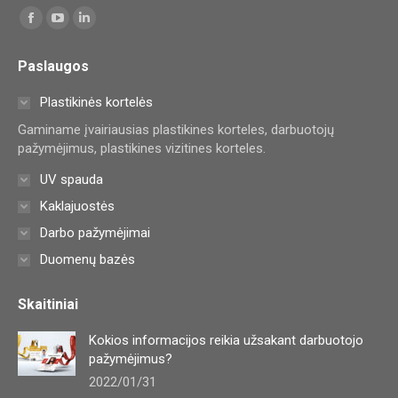
Find us on:
Facebook
YouTube
Linkedin
page
page
page
Paslaugos
opens
opens
opens
in
in
in
Plastikinės kortelės
new
new
new
Gaminame įvairiausias plastikines korteles, darbuotojų
window
window
window
pažymėjimus, plastikines vizitines korteles.
UV spauda
Kaklajuostės
Darbo pažymėjimai
Duomenų bazės
Skaitiniai
Kokios informacijos reikia užsakant darbuotojo
pažymėjimus?
2022/01/31