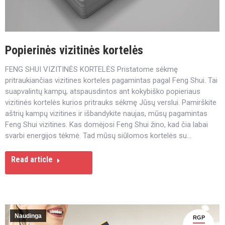
Popierinės vizitinės kortelės
FENG SHUI VIZITINĖS KORTELĖS Pristatome sėkmę
pritraukiančias vizitines korteles pagamintas pagal Feng Shui. Tai
suapvalintų kampų, atspausdintos ant kokybiško popieriaus
vizitinės kortelės kurios pritrauks sėkmę Jūsų verslui. Pamirškite
aštrių kampų vizitines ir išbandykite naujas, mūsų pagamintas
Feng Shui vizitines. Kas domėjosi Feng Shui žino, kad čia labai
svarbi energijos tėkmė. Tad mūsų siūlomos kortelės su…
Read article
Naudinga
RGP