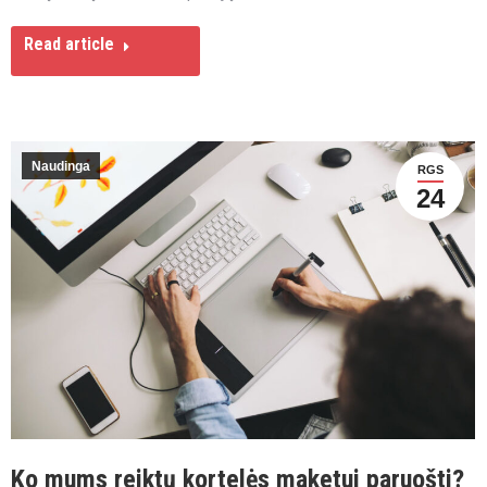
Read article
Naudinga
RGS
24
Ko mums reiktų kortelės maketui paruošti?