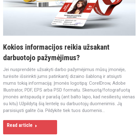
Kokios informacijos reikia užsakant
darbuotojo pažymėjimus?
Jei nusprendėte užsakyti darbo pažymėjimus mūsų įmonėje,
turėsite išsirinkti jums patinkantį dizaino šabloną ir atsiųsti
mums tokią informaciją: Įmonės logotipą: CorelDrow, Adobe
Illustrator, PDF, EPS arba PSD formatu. Skenuotą/fotografuotą
įmonės antspaudą ir parašą (ant balto lapo, kad nesiliestų vienas
su kitu) Užpildytą šią lentelę su darbuotojų duomenimis. Ją
parsisiųsti galite čia. Pildykite tiek tuos duomenis…
Read article