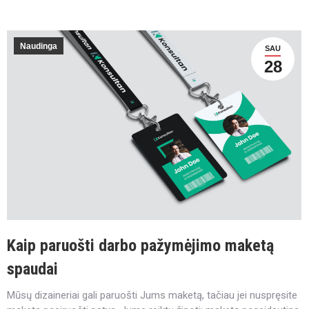
Naudinga
SAU
28
Kaip paruošti darbo pažymėjimo maketą
spaudai
Mūsų dizaineriai gali paruošti Jums maketą, tačiau jei nuspręsite