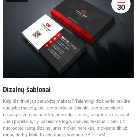
30
Dizainų šablonai
Kaip išsirinkti jau paruoštą maketą? Talentingi dizaineriai prikūrę
daugybę maketų, tad Jums belieka išsirinkti Jums patinkantį
dizainą iš žemiau pateiktų nuorodų ir mes jį adaptuosime pagal
Jūsų poreikius, t.y. pakeisime logo, spalvas, tekstus ir pan. Už
nuorodoje rastą dizainą jums mokėti nereikės, mokėsite tik už
mūsų darbą. Maketo adaptaciją vos nuo 9 € + PVM.…