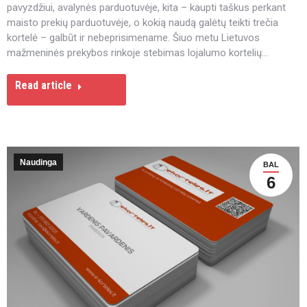
pavyzdžiui, avalynės parduotuvėje, kita – kaupti taškus perkant
maisto prekių parduotuvėje, o kokią naudą galėtų teikti trečia
kortelė – galbūt ir nebeprisimename. Šiuo metu Lietuvos
mažmeninės prekybos rinkoje stebimas lojalumo kortelių…
Read article
Naudinga
BAL
6