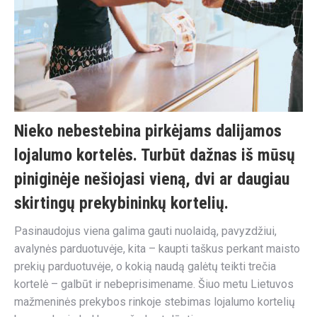
Nieko nebestebina pirkėjams dalijamos
lojalumo kortelės
. Turbūt dažnas iš mūsų
piniginėje nešiojasi vieną, dvi ar daugiau
skirtingų prekybininkų kortelių.
Pasinaudojus viena galima gauti nuolaidą, pavyzdžiui,
avalynės parduotuvėje, kita – kaupti taškus perkant maisto
prekių parduotuvėje, o kokią naudą galėtų teikti trečia
kortelė – galbūt ir nebeprisimename. Šiuo metu Lietuvos
mažmeninės prekybos rinkoje stebimas lojalumo kortelių