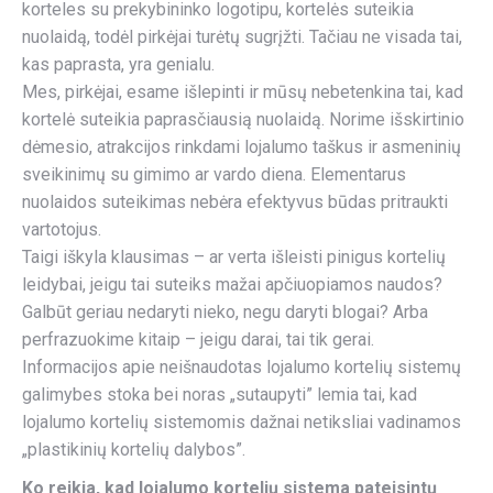
korteles su prekybininko logotipu, kortelės suteikia
nuolaidą, todėl pirkėjai turėtų sugrįžti. Tačiau ne visada tai,
kas paprasta, yra genialu.
Mes, pirkėjai, esame išlepinti ir mūsų nebetenkina tai, kad
kortelė suteikia paprasčiausią nuolaidą. Norime išskirtinio
dėmesio, atrakcijos rinkdami lojalumo taškus ir asmeninių
sveikinimų su gimimo ar vardo diena. Elementarus
nuolaidos suteikimas nebėra efektyvus būdas pritraukti
vartotojus.
Taigi iškyla klausimas – ar verta išleisti pinigus kortelių
leidybai, jeigu tai suteiks mažai apčiuopiamos naudos?
Galbūt geriau nedaryti nieko, negu daryti blogai? Arba
perfrazuokime kitaip – jeigu darai, tai tik gerai.
Informacijos apie neišnaudotas lojalumo kortelių sistemų
galimybes stoka bei noras „sutaupyti” lemia tai, kad
lojalumo kortelių sistemomis dažnai netiksliai vadinamos
„plastikinių kortelių dalybos”.
Ko reikia, kad lojalumo kortelių sistema pateisintų