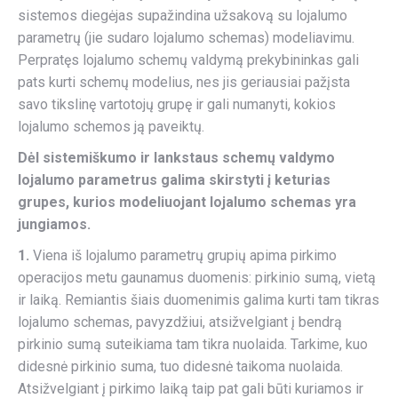
sistemos diegėjas supažindina užsakovą su lojalumo
parametrų (jie sudaro lojalumo schemas) modeliavimu.
Perpratęs lojalumo schemų valdymą prekybininkas gali
pats kurti schemų modelius, nes jis geriausiai pažįsta
savo tikslinę vartotojų grupę ir gali numanyti, kokios
lojalumo schemos ją paveiktų.
Dėl sistemiškumo ir lankstaus schemų valdymo
lojalumo parametrus galima skirstyti į keturias
grupes, kurios modeliuojant lojalumo schemas yra
jungiamos.
1.
Viena iš lojalumo parametrų grupių apima pirkimo
operacijos metu gaunamus duomenis: pirkinio sumą, vietą
ir laiką. Remiantis šiais duomenimis galima kurti tam tikras
lojalumo schemas, pavyzdžiui, atsižvelgiant į bendrą
pirkinio sumą suteikiama tam tikra nuolaida. Tarkime, kuo
didesnė pirkinio suma, tuo didesnė taikoma nuolaida.
Atsižvelgiant į pirkimo laiką taip pat gali būti kuriamos ir