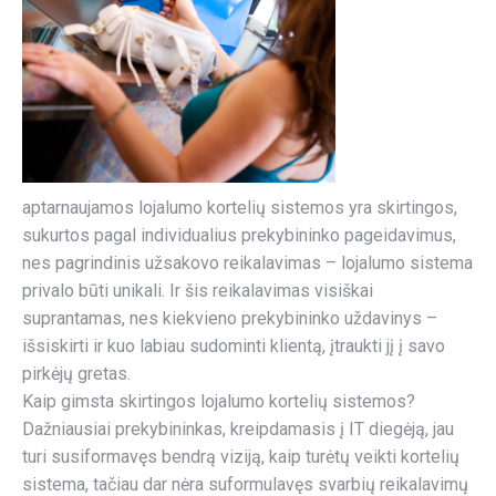
aptarnaujamos lojalumo kortelių sistemos yra skirtingos,
sukurtos pagal individualius prekybininko pageidavimus,
nes pagrindinis užsakovo reikalavimas – lojalumo sistema
privalo būti unikali. Ir šis reikalavimas visiškai
suprantamas, nes kiekvieno prekybininko uždavinys –
išsiskirti ir kuo labiau sudominti klientą, įtraukti jį į savo
pirkėjų gretas.
Kaip gimsta skirtingos lojalumo kortelių sistemos?
Dažniausiai prekybininkas, kreipdamasis į IT diegėją, jau
turi susiformavęs bendrą viziją, kaip turėtų veikti kortelių
sistema, tačiau dar nėra suformulavęs svarbių reikalavimų