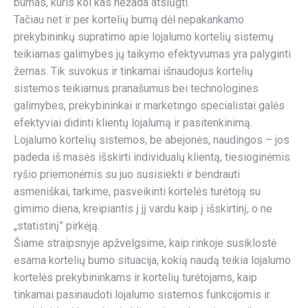
bumas, kuris kol kas nežada atslūgti.
Tačiau net ir per kortelių bumą dėl nepakankamo
prekybininkų supratimo apie lojalumo kortelių sistemų
teikiamas galimybes jų taikymo efektyvumas yra palyginti
žemas. Tik suvokus ir tinkamai išnaudojus kortelių
sistemos teikiamus pranašumus bei technologines
galimybes, prekybininkai ir marketingo specialistai galės
efektyviai didinti klientų lojalumą ir pasitenkinimą.
Lojalumo kortelių sistemos, be abejonės, naudingos – jos
padeda iš masės išskirti individualų klientą, tiesioginėmis
ryšio priemonėmis su juo susisiekti ir bendrauti
asmeniškai, tarkime, pasveikinti kortelės turėtoją su
gimimo diena, kreipiantis į jį vardu kaip į išskirtinį, o ne
„statistinį” pirkėją.
Šiame straipsnyje apžvelgsime, kaip rinkoje susiklostė
esama kortelių bumo situacija, kokią naudą teikia lojalumo
kortelės prekybininkams ir kortelių turėtojams, kaip
tinkamai pasinaudoti lojalumo sistemos funkcijomis ir