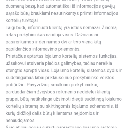
duomenų bazę, kad automatiškai iš informacijos gavėjų
sąrašo būtų braukiami nesutinkantys priimti informacijos
kortelių turėtojai.
Taigi būdų informuoti klientą yra išties nemažai. Žinoma,
retas prekybininkas naudoja visus. Dažniausiai
pasirenkamos ir derinamos dvi ar trys viena kitą
papildančios informavimo priemonės.
Pristačius aptartas lojalumo kortelių sistemos funkcijas,
užsakovui atsiveria plačios galimybės, tačiau nereikia
stengtis aprėpti visas. Lojalumo kortelių sistemos dydis ir
sudėtingumas labai priklauso nuo prekybininko veiklos
pobūdžio. Pavyzdžiui, smulkiam prekybininkui,
parduodančiam žvejybos reikmenis nedidelei klientų
grupei, būtų netikslinga užsimoti diegti sudėtingą lojalumo
kortelių sistemą su skirtingomis lojalumo schemomis, iš
kurių didžioji dalis būtų klientams neįdomios ir
nenaudojamos.
Šiuo atveju geriau sukurti paprastesnę lojalumo sistemą,