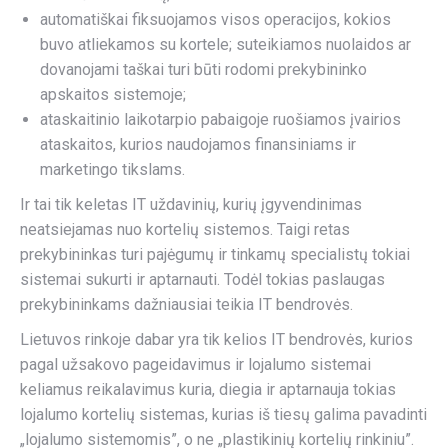
automatiškai fiksuojamos visos operacijos, kokios
buvo atliekamos su kortele; suteikiamos nuolaidos ar
dovanojami taškai turi būti rodomi prekybininko
apskaitos sistemoje;
ataskaitinio laikotarpio pabaigoje ruošiamos įvairios
ataskaitos, kurios naudojamos finansiniams ir
marketingo tikslams.
Ir tai tik keletas IT uždavinių, kurių įgyvendinimas
neatsiejamas nuo kortelių sistemos. Taigi retas
prekybininkas turi pajėgumų ir tinkamų specialistų tokiai
sistemai sukurti ir aptarnauti. Todėl tokias paslaugas
prekybininkams dažniausiai teikia IT bendrovės.
Lietuvos rinkoje dabar yra tik kelios IT bendrovės, kurios
pagal užsakovo pageidavimus ir lojalumo sistemai
keliamus reikalavimus kuria, diegia ir aptarnauja tokias
lojalumo kortelių sistemas, kurias iš tiesų galima pavadinti
„lojalumo sistemomis”, o ne „plastikinių kortelių rinkiniu”.