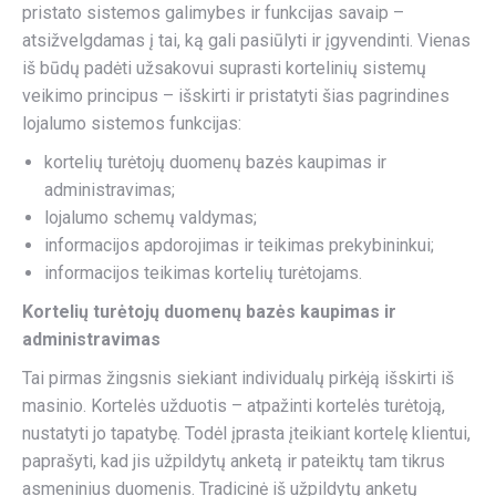
pristato sistemos galimybes ir funkcijas savaip –
atsižvelgdamas į tai, ką gali pasiūlyti ir įgyvendinti. Vienas
iš būdų padėti užsakovui suprasti kortelinių sistemų
veikimo principus – išskirti ir pristatyti šias pagrindines
lojalumo sistemos funkcijas:
kortelių turėtojų duomenų bazės kaupimas ir
administravimas;
lojalumo schemų valdymas;
informacijos apdorojimas ir teikimas prekybininkui;
informacijos teikimas kortelių turėtojams.
Kortelių turėtojų duomenų bazės kaupimas ir
administravimas
Tai pirmas žingsnis siekiant individualų pirkėją išskirti iš
masinio. Kortelės užduotis – atpažinti kortelės turėtoją,
nustatyti jo tapatybę. Todėl įprasta įteikiant kortelę klientui,
paprašyti, kad jis užpildytų anketą ir pateiktų tam tikrus
asmeninius duomenis. Tradicinė iš užpildytų anketų