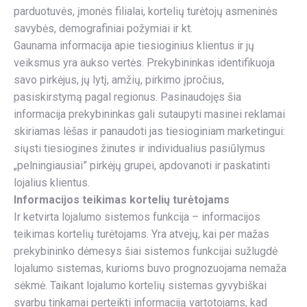
parduotuvės, įmonės filialai, kortelių turėtojų asmeninės
savybės, demografiniai požymiai ir kt.
Gaunama informacija apie tiesioginius klientus ir jų
veiksmus yra aukso vertės. Prekybininkas identifikuoja
savo pirkėjus, jų lytį, amžių, pirkimo įpročius,
pasiskirstymą pagal regionus. Pasinaudojęs šia
informacija prekybininkas gali sutaupyti masinei reklamai
skiriamas lėšas ir panaudoti jas tiesioginiam marketingui:
siųsti tiesiogines žinutes ir individualius pasiūlymus
„pelningiausiai” pirkėjų grupei, apdovanoti ir paskatinti
lojalius klientus.
Informacijos teikimas kortelių turėtojams
Ir ketvirta lojalumo sistemos funkcija – informacijos
teikimas kortelių turėtojams. Yra atvejų, kai per mažas
prekybininko dėmesys šiai sistemos funkcijai sužlugdė
lojalumo sistemas, kurioms buvo prognozuojama nemaža
sėkmė. Taikant lojalumo kortelių sistemas gyvybiškai
svarbu tinkamai perteikti informaciją vartotojams, kad