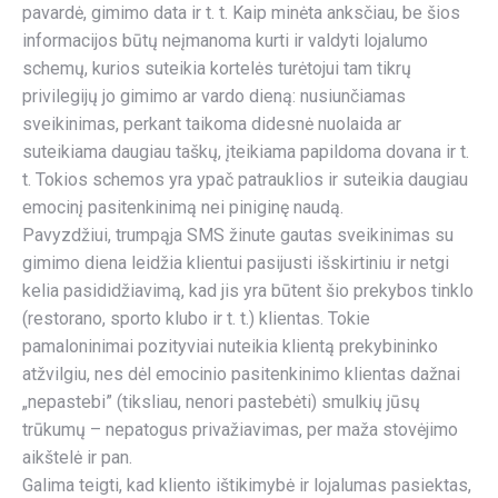
pavardė, gimimo data ir t. t. Kaip minėta anksčiau, be šios
informacijos būtų neįmanoma kurti ir valdyti lojalumo
schemų, kurios suteikia kortelės turėtojui tam tikrų
privilegijų jo gimimo ar vardo dieną: nusiunčiamas
sveikinimas, perkant taikoma didesnė nuolaida ar
suteikiama daugiau taškų, įteikiama papildoma dovana ir t.
t. Tokios schemos yra ypač patrauklios ir suteikia daugiau
emocinį pasitenkinimą nei piniginę naudą.
Pavyzdžiui, trumpąja SMS žinute gautas sveikinimas su
gimimo diena leidžia klientui pasijusti išskirtiniu ir netgi
kelia pasididžiavimą, kad jis yra būtent šio prekybos tinklo
(restorano, sporto klubo ir t. t.) klientas. Tokie
pamaloninimai pozityviai nuteikia klientą prekybininko
atžvilgiu, nes dėl emocinio pasitenkinimo klientas dažnai
„nepastebi” (tiksliau, nenori pastebėti) smulkių jūsų
trūkumų – nepatogus privažiavimas, per maža stovėjimo
aikštelė ir pan.
Galima teigti, kad kliento ištikimybė ir lojalumas pasiektas,