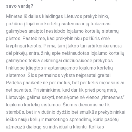
savo vardą?
Minėtas iš dalies klaidingas Lietuvos prekybininkų
požiūris į lojalumo kortelių sistemas ir jų teikiamas
galimybes anaiptol nestabdo lojalumo kortelių sistemų
plėtros. Pastebime, kad prekybininkų požiūris ėmė
kryptingai keistis. Pirma, tam įtakos turi arši konkurencija
dėl pirkėjų, antra, žinių apie neišnaudotas lojalumo kortelių
galimybes teikia sėkmingai didžiuosiuose prekybos
tinkluose įdiegtos ir aptarnaujamos lojalumo kortelių
sistemos. Šios permainos vyksta neįprastai greitai.
Padėtis pasikeitė ne per metus, bet per kelis mėnesius ar
net savaites. Prisiminkime, kad dar tik prieš porą metų
Lietuvoje, galima sakyti, neturėjome nė vienos „rimtesnės”
lojalumo kortelių sistemos. Šiomis dienomis ne tik
stambūs, bet ir vidutinio dydžio bei smulkūs prekybininkai
ieško naujų kelių ir marketingo sprendimų, kurie padėtų
užmegzti dialogą su individualiu klientu. Kol kas