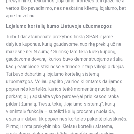
prekybininkų teikiamos „lojalumo” kortelės toli gražu nėra
vertos šio pavadinimo, nes neskatina klientų lojalumo, bet
apie tai vėliau.
Lojalumo kortelių bumo Lietuvoje užuomazgos
Turbūt dar atsimenate prekybos tinklą SPAR ir jame
dalytus kuponus, kurių gaudavome, nupirkę prekių už ne
mažesnę nei N sumą? Surinkę tam tikrą kiekį kuponų,
gaudavome dovanų, kurios buvo demonstruojamos šalia
kasų esančiose stiklinėse vitrinose ir taip viliojo pirkėjus.
Tai buvo dabartinių lojalumo kortelių sistemų
užuomazgos. Vėliau paplito įvairios klientams dalijamos
popierinės kortelės, kurios teikė momentinę nuolaidą
perkant, o jų apskaita vyko pardavėjai prie kasos ranka
pildant žurnalą. Tiesa, tokių „lojalumo sistemų”, kurių
vienintelė funkcija – suteikti kelių procentų nuolaidą,
esama ir dabar, tik popierines korteles pakeitė plastikinės.
Pirmoji rimta prekybininko išleistų kortelių sistema,
apskaitoma elektroniniu būdu, identifikuojanti pirkėją,