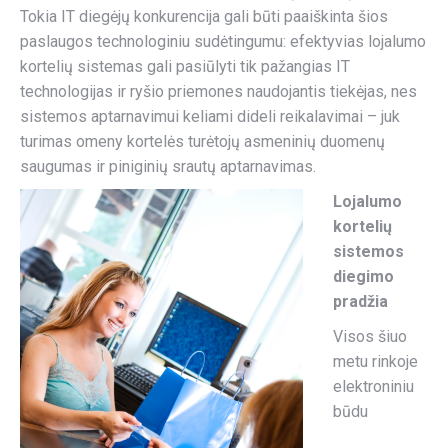
Tokia IT diegėjų konkurencija gali būti paaiškinta šios
paslaugos technologiniu sudėtingumu: efektyvias lojalumo
kortelių sistemas gali pasiūlyti tik pažangias IT
technologijas ir ryšio priemones naudojantis tiekėjas, nes
sistemos aptarnavimui keliami dideli reikalavimai – juk
turimas omeny kortelės turėtojų asmeninių duomenų
saugumas ir piniginių srautų aptarnavimas.
Lojalumo
kortelių
sistemos
diegimo
pradžia
Visos šiuo
metu rinkoje
elektroniniu
būdu