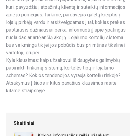
kuri, pavyzdžiui, atpažintų klientą ir suteiktų informacijos
apie jo pomėgius. Tarkime, pardavėjas galėtų kreiptis į
lojalų pirkėją vardu ir atsižvelgdamas į tai, kokias prekes
pastarasis dažniausiai perka, informuoti jį apie ypatingas
nuolaidas ar artėjančią akciją. Lojalumo kortelių sistema
bus veikminga tik jei jos pobūdis bus priimtinas tikslinei
vartotojų grupei.
Kyla klausimas: kaip užsakovui iš daugybės galimybių
pasirinkti tinkamą sistemą, kortelės tipą ir lojalumo
schemas? Kokios tendencijos vyrauja kortelių rinkoje?
Atsakymus į šiuos ir kitus panašius klausimus rasite
kitame straipsnyje.
Skaitiniai
Kokios informacijos reikia užsakant