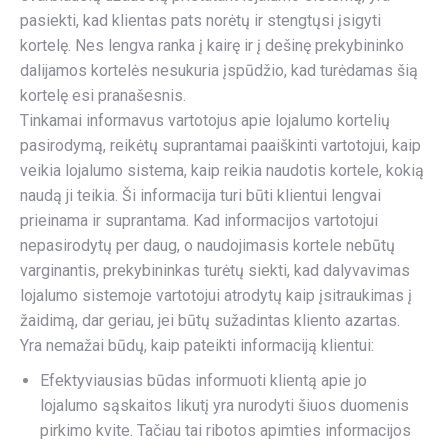
pasiekti, kad klientas pats norėtų ir stengtųsi įsigyti
kortelę. Nes lengva ranka į kairę ir į dešinę prekybininko
dalijamos kortelės nesukuria įspūdžio, kad turėdamas šią
kortelę esi pranašesnis.
Tinkamai informavus vartotojus apie lojalumo kortelių
pasirodymą, reikėtų suprantamai paaiškinti vartotojui, kaip
veikia lojalumo sistema, kaip reikia naudotis kortele, kokią
naudą ji teikia. Ši informacija turi būti klientui lengvai
prieinama ir suprantama. Kad informacijos vartotojui
nepasirodytų per daug, o naudojimasis kortele nebūtų
varginantis, prekybininkas turėtų siekti, kad dalyvavimas
lojalumo sistemoje vartotojui atrodytų kaip įsitraukimas į
žaidimą, dar geriau, jei būtų sužadintas kliento azartas.
Yra nemažai būdų, kaip pateikti informaciją klientui:
Efektyviausias būdas informuoti klientą apie jo
lojalumo sąskaitos likutį yra nurodyti šiuos duomenis
pirkimo kvite. Tačiau tai ribotos apimties informacijos