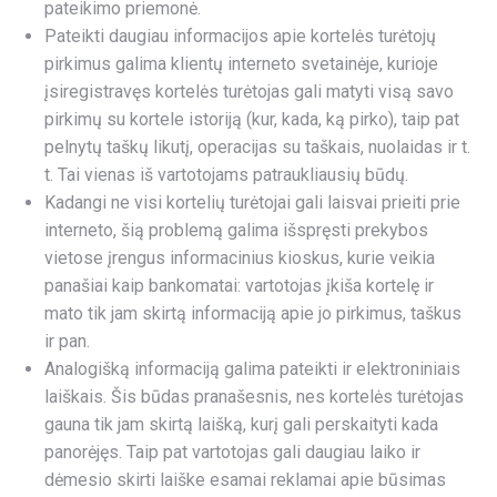
pateikimo priemonė.
Pateikti daugiau informacijos apie kortelės turėtojų
pirkimus galima klientų interneto svetainėje, kurioje
įsiregistravęs kortelės turėtojas gali matyti visą savo
pirkimų su kortele istoriją (kur, kada, ką pirko), taip pat
pelnytų taškų likutį, operacijas su taškais, nuolaidas ir t.
t. Tai vienas iš vartotojams patraukliausių būdų.
Kadangi ne visi kortelių turėtojai gali laisvai prieiti prie
interneto, šią problemą galima išspręsti prekybos
vietose įrengus informacinius kioskus, kurie veikia
panašiai kaip bankomatai: vartotojas įkiša kortelę ir
mato tik jam skirtą informaciją apie jo pirkimus, taškus
ir pan.
Analogišką informaciją galima pateikti ir elektroniniais
laiškais. Šis būdas pranašesnis, nes kortelės turėtojas
gauna tik jam skirtą laišką, kurį gali perskaityti kada
panorėjęs. Taip pat vartotojas gali daugiau laiko ir
dėmesio skirti laiške esamai reklamai apie būsimas