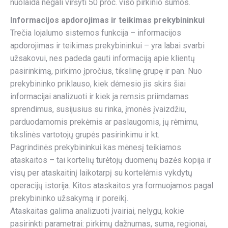
nuolaida negali viršyti 50 proc. viso pirkinio sumos.
Informacijos apdorojimas ir teikimas prekybininkui
Trečia lojalumo sistemos funkcija – informacijos
apdorojimas ir teikimas prekybininkui – yra labai svarbi
užsakovui, nes padeda gauti informaciją apie klientų
pasirinkimą, pirkimo įpročius, tikslinę grupę ir pan. Nuo
prekybininko priklauso, kiek dėmesio jis skirs šiai
informacijai analizuoti ir kiek ja remsis priimdamas
sprendimus, susijusius su rinka, įmonės įvaizdžiu,
parduodamomis prekėmis ar paslaugomis, jų rėmimu,
tikslinės vartotojų grupės pasirinkimu ir kt.
Pagrindinės prekybininkui kas mėnesį teikiamos
ataskaitos – tai kortelių turėtojų duomenų bazės kopija ir
visų per ataskaitinį laikotarpį su kortelėmis vykdytų
operacijų istorija. Kitos ataskaitos yra formuojamos pagal
prekybininko užsakymą ir poreikį.
Ataskaitas galima analizuoti įvairiai, nelygu, kokie
pasirinkti parametrai: pirkimų dažnumas, suma, regionai,