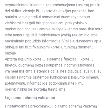
nepatenkintais klientais, rekomenduojama į anketą įtraukti
dvi skiltis: vienoje iš jų kortelės gavėjas pasirašo, kad
sutinka, jog jo pateikti asmeniniai duomenys nebus
viešinami, bet gali būti panaudojami prekybininko
marketingo analizei; antroje skiltyje klientas pareiškia norą
arba nenorą gauti iš prekybininko įvairią reklaminio arba
ataskaitinio pobūdžio informaciją. Visi šie duomenys apie
pirkėjus turi būti fiksuojami kortelių turėtojų duomenų
bazėje.
Aptarta lojalumo kortelių sistemos funkcija – kortelių
turėtojų duomenų bazės kaupimas ir administravimas –
yra neatskiriama sistemos dalis, nes glaudžiai susijusi su
visomis kitomis sistemos funkcijomis: lojalumo schemų
aptarnavimu, informacijos apdorojimu ir teikimu
prekybininkui bei kortelių turėtojams.
Lojalumo schemų valdymas
Pristatydamas prekybininkui lojalumo schemų valdymą