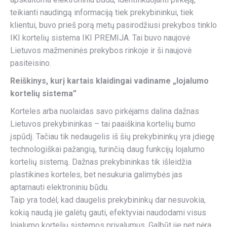
teikianti naudingą informaciją tiek prekybininkui, tiek
klientui, buvo prieš porą metų pasirodžiusi prekybos tinklo
IKI kortelių sistema IKI PREMIJA. Tai buvo naujovė
Lietuvos mažmeninės prekybos rinkoje ir ši naujovė
pasiteisino.
Reiškinys, kurį kartais klaidingai vadiname „lojalumo
kortelių sistema”
Korteles arba nuolaidas savo pirkėjams dalina dažnas
Lietuvos prekybininkas – tai paaiškina kortelių bumo
įspūdį. Tačiau tik nedaugelis iš šių prekybininkų yra įdiegę
technologiškai pažangią, turinčią daug funkcijų lojalumo
kortelių sistemą. Dažnas prekybininkas tik išleidžia
plastikines korteles, bet nesukuria galimybės jas
aptarnauti elektroniniu būdu.
Taip yra todėl, kad daugelis prekybininkų dar nesuvokia,
kokią naudą jie galėtų gauti, efektyviai naudodami visus
lojalumo kortelių sistemos privalumus. Galbūt jie net nėra