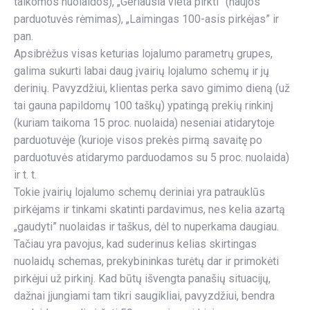
taikomos nuolaidos), „Geriausia vieta pirkti” (naujos
parduotuvės rėmimas), „Laimingas 100-asis pirkėjas” ir
pan.
Apsibrėžus visas keturias lojalumo parametrų grupes,
galima sukurti labai daug įvairių lojalumo schemų ir jų
derinių. Pavyzdžiui, klientas perka savo gimimo dieną (už
tai gauna papildomų 100 taškų) ypatingą prekių rinkinį
(kuriam taikoma 15 proc. nuolaida) neseniai atidarytoje
parduotuvėje (kurioje visos prekės pirmą savaitę po
parduotuvės atidarymo parduodamos su 5 proc. nuolaida)
ir t. t.
Tokie įvairių lojalumo schemų deriniai yra patrauklūs
pirkėjams ir tinkami skatinti pardavimus, nes kelia azartą
„gaudyti” nuolaidas ir taškus, dėl to nuperkama daugiau.
Tačiau yra pavojus, kad suderinus kelias skirtingas
nuolaidų schemas, prekybininkas turėtų dar ir primokėti
pirkėjui už pirkinį. Kad būtų išvengta panašių situacijų,
dažnai įjungiami tam tikri saugikliai, pavyzdžiui, bendra