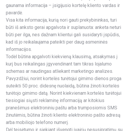
gaunama informacija – įsigijusio kortelę kliento vardas ir
pavardė.
Visa kita informacija, kurią nori gauti prekybininkas, turi
būti iš anksto gerai apgalvota ir suplanuota: anketa neturi
būti per ilga, nes dažnam klientui gali susidaryti įspūdis,
kad iš jo reikalaujama pateikti per daug asmeninės
informacijos.
Todėl būtina apgalvoti kiekvieną klausimą, atsakymas į
kurį bus reikalingas įgyvendinant tam tikras lojalumo
schemas ar naudingas atliekant marketingo analizes.
Pavyzdžiui, norint kortelės turėtojui gimimo dienos proga
suteikti 50 proc. didesnę nuolaidą, būtina žinoti kortelės
turėtojo gimimo datą. Norint kiekvienam kortelės turėtojui
tiesiogiai siųsti reklaminę informaciją ar kitokius
pranešimus elektroniniu paštu arba trumposiomis SMS
žinutėmis, būtina žinoti kliento elektroninio pašto adresą
arba mobiliojo telefono numerį.
Dėl teisėtumo ir siekiant išvengti įvairių nesusipratimų su