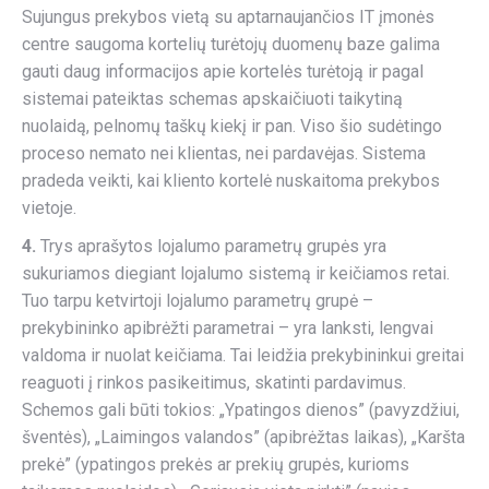
Sujungus prekybos vietą su aptarnaujančios IT įmonės
centre saugoma kortelių turėtojų duomenų baze galima
gauti daug informacijos apie kortelės turėtoją ir pagal
sistemai pateiktas schemas apskaičiuoti taikytiną
nuolaidą, pelnomų taškų kiekį ir pan. Viso šio sudėtingo
proceso nemato nei klientas, nei pardavėjas. Sistema
pradeda veikti, kai kliento kortelė nuskaitoma prekybos
vietoje.
4.
Trys aprašytos lojalumo parametrų grupės yra
sukuriamos diegiant lojalumo sistemą ir keičiamos retai.
Tuo tarpu ketvirtoji lojalumo parametrų grupė –
prekybininko apibrėžti parametrai – yra lanksti, lengvai
valdoma ir nuolat keičiama. Tai leidžia prekybininkui greitai
reaguoti į rinkos pasikeitimus, skatinti pardavimus.
Schemos gali būti tokios: „Ypatingos dienos” (pavyzdžiui,
šventės), „Laimingos valandos” (apibrėžtas laikas), „Karšta
prekė” (ypatingos prekės ar prekių grupės, kurioms