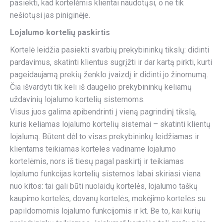
pasiekti, kad kortelėmis klientai naudotųsi, o ne tik
nešiotųsi jas piniginėje.
Lojalumo kortelių paskirtis
Kortelė leidžia pasiekti svarbių prekybininkų tikslų: didinti
pardavimus, skatinti klientus sugrįžti ir dar kartą pirkti, kurti
pageidaujamą prekių ženklo įvaizdį ir didinti jo žinomumą.
Čia išvardyti tik keli iš daugelio prekybininkų keliamų
uždavinių lojalumo kortelių sistemoms.
Visus juos galima apibendrinti į vieną pagrindinį tikslą,
kuris keliamas lojalumo kortelių sistemai – skatinti klientų
lojalumą. Būtent dėl to visas prekybininkų leidžiamas ir
klientams teikiamas korteles vadiname lojalumo
kortelėmis, nors iš tiesų pagal paskirtį ir teikiamas
lojalumo funkcijas kortelių sistemos labai skiriasi viena
nuo kitos: tai gali būti nuolaidų kortelės, lojalumo taškų
kaupimo kortelės, dovanų kortelės, mokėjimo kortelės su
papildomomis lojalumo funkcijomis ir kt. Be to, kai kurių