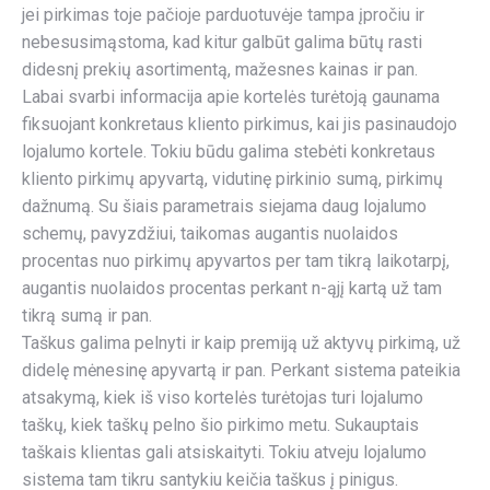
jei pirkimas toje pačioje parduotuvėje tampa įpročiu ir
nebesusimąstoma, kad kitur galbūt galima būtų rasti
didesnį prekių asortimentą, mažesnes kainas ir pan.
Labai svarbi informacija apie kortelės turėtoją gaunama
fiksuojant konkretaus kliento pirkimus, kai jis pasinaudojo
lojalumo kortele. Tokiu būdu galima stebėti konkretaus
kliento pirkimų apyvartą, vidutinę pirkinio sumą, pirkimų
dažnumą. Su šiais parametrais siejama daug lojalumo
schemų, pavyzdžiui, taikomas augantis nuolaidos
procentas nuo pirkimų apyvartos per tam tikrą laikotarpį,
augantis nuolaidos procentas perkant n-ąjį kartą už tam
tikrą sumą ir pan.
Taškus galima pelnyti ir kaip premiją už aktyvų pirkimą, už
didelę mėnesinę apyvartą ir pan. Perkant sistema pateikia
atsakymą, kiek iš viso kortelės turėtojas turi lojalumo
taškų, kiek taškų pelno šio pirkimo metu. Sukauptais
taškais klientas gali atsiskaityti. Tokiu atveju lojalumo
sistema tam tikru santykiu keičia taškus į pinigus.