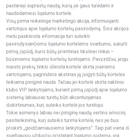
pastarieji suprastų naudą, kurią jie gaus turėdami ir
naudodamiesi lojalumo kortele.
Visų pirma reikalinga marketingo akcija, informuojanti
vartotojus apie lojalumo kortelių pasirodymą. Šios akcijos
metu paskleista informacija turi suteikti
pasirodysiančioms lojalumo kortelėms svarbumo, sukurti
pirmą įspūdį, kuris būtų priimtinas tikslinei rinkai –
būsimiems lojalumo kortelių turėtojams. Pavyzdžiui, jeigu
maisto prekių tinklo išleista kortelė skirta įvairiems
vartotojams, pagrindinis akstinas ją įsigyti būtų kortelės
teikiama piniginė nauda. Tačiau jei kortelė skirta naktinio
klubo VIP lankytojams, kuriant pirmą įspūdį apie lojalumo
sistemą labiausiai turėtų būti akcentuojamas
išskirtinumas, kurį suteiks kortelė jos turėtojui.
Tokie asmenys labiau nei piniginę naudą vertins emocinį
pasitenkinimą, kurį suteiks turima kortelė, nes jie bus
priskirti „geidžiamiausiems lankytojams”. Taip pat viena iš
svarbiausių užduočių pristatant lojalumo sistemą, yra