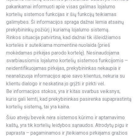
pakankamai informuoti apie visas galimas lojalumo
kortelių sistemos funkcijas ir šių funkcijų teikiamas
galimybes. Ši informacijos spraga dažnai lemia atsainų
prekybininkų požiūrį į kuriamą lojalumo sistemą.
Rinkos situacija patvirtina, kad dažnai tik išleidžiamos
kortelės ir suteikiama momentinė nuolaida (prieš
mokėdamas pirkėjas parodo kortelę). Nesinaudojama
svarbiausiomis lojalumo kortelių sistemos funkcijomis –
neidentifikuojamas pirkėjas, prekybininkas nekaupia ir
neanalizuoja informacijos apie savo klientus, nekuria su
klientu dialogo ir neskatina jo grįžti ir pirkti vėl.
Be informacijos stokos, yra ir kitas svarbus veiksnys,
kuris gali lemti, kad prekybininkas pasirenka supaprastintą
kortelių sistemą, tai yra kaina.
Šiuo atveju beveik nėra sistemos kūrimo ir aptarnavimo
kaštų, yra tik kortelių leidybos sąnaudos. Atrodytų pigu ir
paprasta – pagaminamos ir įteikiamos pirkėjams gražios