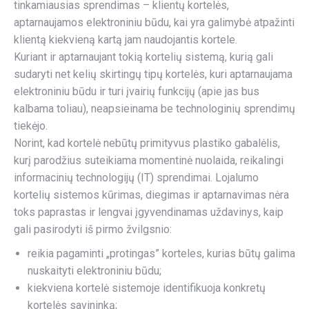
tinkamiausias sprendimas – klientų kortelės,
aptarnaujamos elektroniniu būdu, kai yra galimybė atpažinti
klientą kiekvieną kartą jam naudojantis kortele.
Kuriant ir aptarnaujant tokią kortelių sistemą, kurią gali
sudaryti net kelių skirtingų tipų kortelės, kuri aptarnaujama
elektroniniu būdu ir turi įvairių funkcijų (apie jas bus
kalbama toliau), neapsieinama be technologinių sprendimų
tiekėjo.
Norint, kad kortelė nebūtų primityvus plastiko gabalėlis,
kurį parodžius suteikiama momentinė nuolaida, reikalingi
informacinių technologijų (IT) sprendimai. Lojalumo
kortelių sistemos kūrimas, diegimas ir aptarnavimas nėra
toks paprastas ir lengvai įgyvendinamas uždavinys, kaip
gali pasirodyti iš pirmo žvilgsnio:
reikia pagaminti „protingas” korteles, kurias būtų galima
nuskaityti elektroniniu būdu;
kiekviena kortelė sistemoje identifikuoja konkretų
kortelės savininką;