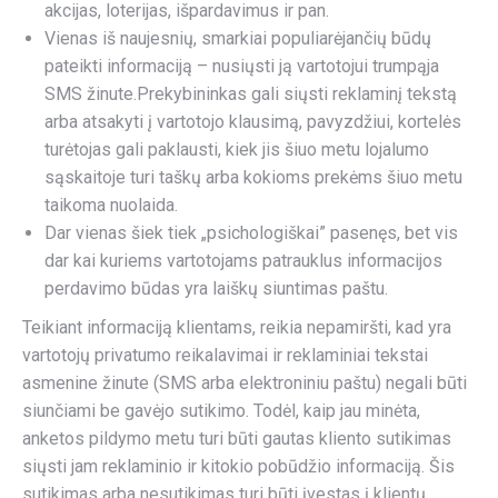
akcijas, loterijas, išpardavimus ir pan.
Vienas iš naujesnių, smarkiai populiarėjančių būdų
pateikti informaciją – nusiųsti ją vartotojui trumpąja
SMS žinute.Prekybininkas gali siųsti reklaminį tekstą
arba atsakyti į vartotojo klausimą, pavyzdžiui, kortelės
turėtojas gali paklausti, kiek jis šiuo metu lojalumo
sąskaitoje turi taškų arba kokioms prekėms šiuo metu
taikoma nuolaida.
Dar vienas šiek tiek „psichologiškai” pasenęs, bet vis
dar kai kuriems vartotojams patrauklus informacijos
perdavimo būdas yra laiškų siuntimas paštu.
Teikiant informaciją klientams, reikia nepamiršti, kad yra
vartotojų privatumo reikalavimai ir reklaminiai tekstai
asmenine žinute (SMS arba elektroniniu paštu) negali būti
siunčiami be gavėjo sutikimo. Todėl, kaip jau minėta,
anketos pildymo metu turi būti gautas kliento sutikimas
siųsti jam reklaminio ir kitokio pobūdžio informaciją. Šis
sutikimas arba nesutikimas turi būti įvestas į klientų