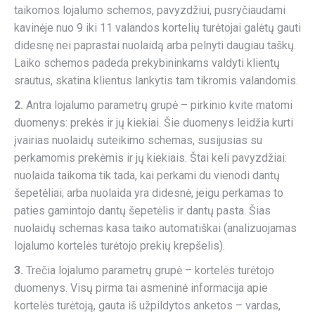
taikomos lojalumo schemos, pavyzdžiui, pusryčiaudami
kavinėje nuo 9 iki 11 valandos kortelių turėtojai galėtų gauti
didesnę nei paprastai nuolaidą arba pelnyti daugiau taškų.
Laiko schemos padeda prekybininkams valdyti klientų
srautus, skatina klientus lankytis tam tikromis valandomis.
2.
Antra lojalumo parametrų grupė – pirkinio kvite matomi
duomenys: prekės ir jų kiekiai. Šie duomenys leidžia kurti
įvairias nuolaidų suteikimo schemas, susijusias su
perkamomis prekėmis ir jų kiekiais. Štai keli pavyzdžiai:
nuolaida taikoma tik tada, kai perkami du vienodi dantų
šepetėliai; arba nuolaida yra didesnė, jeigu perkamas to
paties gamintojo dantų šepetėlis ir dantų pasta. Šias
nuolaidų schemas kasa taiko automatiškai (analizuojamas
lojalumo kortelės turėtojo prekių krepšelis).
3.
Trečia lojalumo parametrų grupė – kortelės turėtojo
duomenys. Visų pirma tai asmeninė informacija apie
kortelės turėtoją, gauta iš užpildytos anketos – vardas,