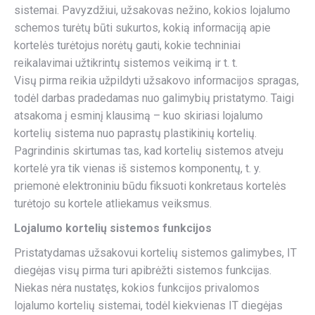
sistemai. Pavyzdžiui, užsakovas nežino, kokios lojalumo
schemos turėtų būti sukurtos, kokią informaciją apie
kortelės turėtojus norėtų gauti, kokie techniniai
reikalavimai užtikrintų sistemos veikimą ir t. t.
Visų pirma reikia užpildyti užsakovo informacijos spragas,
todėl darbas pradedamas nuo galimybių pristatymo. Taigi
atsakoma į esminį klausimą – kuo skiriasi lojalumo
kortelių sistema nuo paprastų plastikinių kortelių.
Pagrindinis skirtumas tas, kad kortelių sistemos atveju
kortelė yra tik vienas iš sistemos komponentų, t. y.
priemonė elektroniniu būdu fiksuoti konkretaus kortelės
turėtojo su kortele atliekamus veiksmus.
Lojalumo kortelių sistemos funkcijos
Pristatydamas užsakovui kortelių sistemos galimybes, IT
diegėjas visų pirma turi apibrėžti sistemos funkcijas.
Niekas nėra nustatęs, kokios funkcijos privalomos
lojalumo kortelių sistemai, todėl kiekvienas IT diegėjas