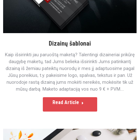
Dizainų šablonai
Kaip išsirinkti jau paruoštą maketą? Talentingi dizaineriai prikūrę
daugybę maketų, tad Jums belieka išsirinkti Jums patinkantį
dizainą iš žemiau pateiktų nuorodų ir mes jį adaptuosime pagal
Jūsų poreikius, t.y. pakeisime logo, spalvas, tekstus ir pan. Už
nuorodoje rastą dizainą jums mokėti nereikės, mokėsite tik už
mūsų darbą. Maketo adaptaciją vos nuo 9 € + PVM.…
Read Article