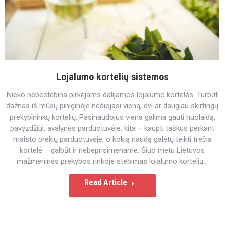
Lojalumo kortelių sistemos
Nieko nebestebina pirkėjams dalijamos lojalumo kortelės. Turbūt
dažnas iš mūsų piniginėje nešiojasi vieną, dvi ar daugiau skirtingų
prekybininkų kortelių. Pasinaudojus viena galima gauti nuolaidą,
pavyzdžiui, avalynės parduotuvėje, kita – kaupti taškus perkant
maisto prekių parduotuvėje, o kokią naudą galėtų teikti trečia
kortelė – galbūt ir nebeprisimename. Šiuo metu Lietuvos
mažmeninės prekybos rinkoje stebimas lojalumo kortelių…
Read Article