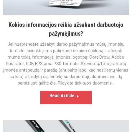
Kokios informacijos reikia užsakant darbuotojo
pažymėjimus?
Jei nusprendėte užsakyti darbo pažymėjimus mūsų įmonėje,
turėsite išsirinkti jums patinkantį dizaino šabloną ir atsiųsti
mums tokią informaciją: Įmonės logotipą: CorelDrow, Adobe
Illustrator, PDF, EPS arba PSD formatu. Skenuotą/fotografuotą
įmonės antspaudą ir parašą (ant balto lapo, kad nesiliestų vienas
su kitu) Užpildytą šią lentelę su darbuotojų duomenimis. Ją
parsisiųsti galite čia. Pildykite tiek tuos duomenis…
Read Article