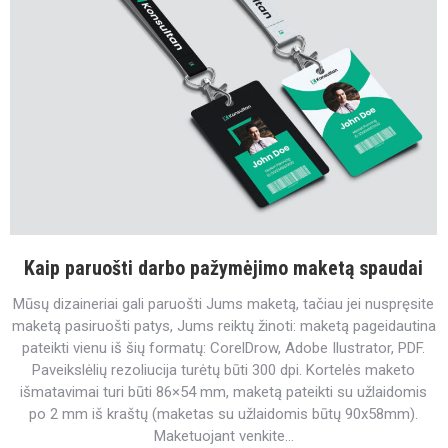
Kaip paruošti darbo pažymėjimo maketą spaudai
Mūsų dizaineriai gali paruošti Jums maketą, tačiau jei nuspręsite
maketą pasiruošti patys, Jums reiktų žinoti: maketą pageidautina
pateikti vienu iš šių formatų: CorelDrow, Adobe Ilustrator, PDF.
Paveikslėlių rezoliucija turėtų būti 300 dpi. Kortelės maketo
išmatavimai turi būti 86×54 mm, maketą pateikti su užlaidomis
po 2 mm iš kraštų (maketas su užlaidomis būtų 90x58mm).
Maketuojant venkite…