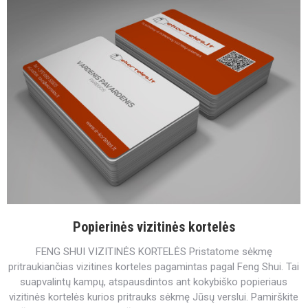
Popierinės vizitinės kortelės
FENG SHUI VIZITINĖS KORTELĖS Pristatome sėkmę
pritraukiančias vizitines korteles pagamintas pagal Feng Shui. Tai
suapvalintų kampų, atspausdintos ant kokybiško popieriaus
vizitinės kortelės kurios pritrauks sėkmę Jūsų verslui. Pamirškite