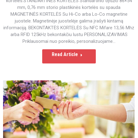
korteles.STANDARTINĖS KORTELĖS Standartinio dydžio 86×54
mm, 0,76 mm storio plastikinės kortelės su spauda
MAGNETINĖS KORTELĖS Su Hi-Co arba Lo-Co magnetine
juostele. Magnetinėje juostelėje galima įrašyti kintamą
informaciją. BEKONTAKTĖS KORTELĖS Su NFC Mifare 13,56 Mhz
arba RFID 125kHz bekontakčiu lustu PERSONALIZAVIMAS
Priklausomai nuo poreikio, personalizuojame…
Read Article