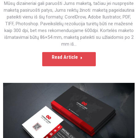
Mūsų dizaineriai gali paruošti Jums maketą, tačiau jei nuspręsite
maketą pasiruošti patys, Jums reiktų žinoti: maketą pageidautina
pateikti vienu iš šių formatų: CorelDrow, Adobe Ilustrator, PDF,
TIFF, Photoshop. Paveikslėlių rezoliucija turėtų būti ne mažesnė
kaip 300 dpi, bet mes rekomenduojame 600dpi. Kortelės maketo
išmatavimai būtų 86×54 mm, maketą pateikti su užlaidomis po 2
mm iš…
Read Article