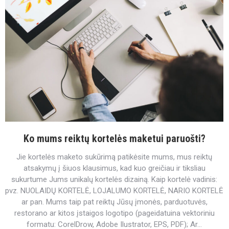
Ko mums reiktų kortelės maketui paruošti?
Jie kortelės maketo sukūrimą patikėsite mums, mus reiktų
atsakymų į šiuos klausimus, kad kuo greičiau ir tiksliau
sukurtume Jums unikalų kortelės dizainą. Kaip kortelė vadinis:
pvz. NUOLAIDŲ KORTELĖ, LOJALUMO KORTELĖ, NARIO KORTELĖ
ar pan. Mums taip pat reiktų Jūsų įmonės, parduotuvės,
restorano ar kitos įstaigos logotipo (pageidatuina vektoriniu
formatu: CorelDrow, Adobe Ilustrator, EPS, PDF); Ar…