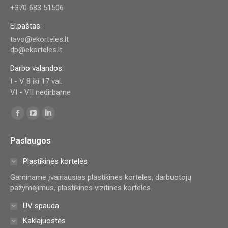
+370 683 51506
El.paštas:
tavo@ekorteles.lt
dp@ekorteles.lt
Darbo valandos:
I - V 8 iki 17 val.
VI - VII nedirbame
Find us on:
Facebook
YouTube
Linkedin
page
page
page
Paslaugos
opens
opens
opens
in
in
in
Plastikinės kortelės
new
new
new
Gaminame įvairiausias plastikines korteles, darbuotojų
window
window
window
pažymėjimus, plastikines vizitines korteles.
UV spauda
Kaklajuostės