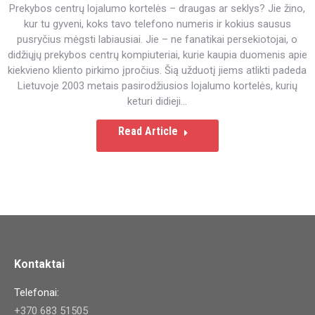
Prekybos centrų lojalumo kortelės – draugas ar seklys? Jie žino,
kur tu gyveni, koks tavo telefono numeris ir kokius sausus
pusryčius mėgsti labiausiai. Jie – ne fanatikai persekiotojai, o
didžiųjų prekybos centrų kompiuteriai, kurie kaupia duomenis apie
kiekvieno kliento pirkimo įpročius. Šią užduotį jiems atlikti padeda
Lietuvoje 2003 metais pasirodžiusios lojalumo kortelės, kurių
keturi didieji…
Read Article
Kontaktai
Telefonai:
+370 683 51505