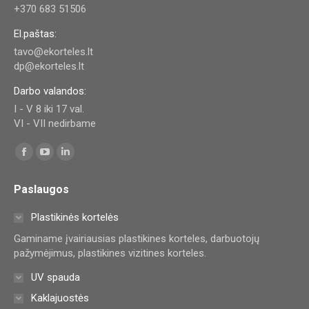
+370 683 51506
El.paštas:
tavo@ekorteles.lt
dp@ekorteles.lt
Darbo valandos:
I - V 8 iki 17 val.
VI - VII nedirbame
Find us on:
Facebook
YouTube
Linkedin
page
page
page
Paslaugos
opens
opens
opens
in
in
in
Plastikinės kortelės
new
new
new
Gaminame įvairiausias plastikines korteles, darbuotojų
window
window
window
pažymėjimus, plastikines vizitines korteles.
UV spauda
Kaklajuostės