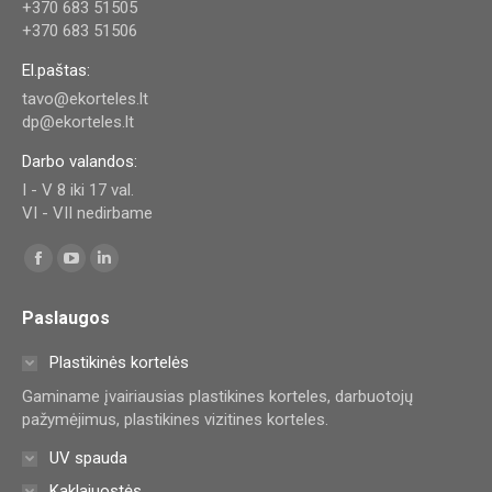
+370 683 51505
+370 683 51506
El.paštas:
tavo@ekorteles.lt
dp@ekorteles.lt
Darbo valandos:
I - V 8 iki 17 val.
VI - VII nedirbame
Find us on:
Facebook
YouTube
Linkedin
page
page
page
Paslaugos
opens
opens
opens
in
in
in
Plastikinės kortelės
new
new
new
Gaminame įvairiausias plastikines korteles, darbuotojų
window
window
window
pažymėjimus, plastikines vizitines korteles.
UV spauda
Kaklajuostės