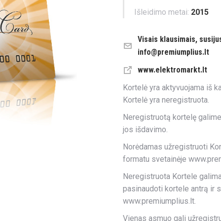
Išleidimo metai:
2015
Visais klausimais, susij
info@premiumplius.lt
www.elektromarkt.lt
Kortelė yra aktyvuojama iš k
Kortelė yra neregistruota.
Neregistruotą kortelę galime
jos išdavimo.
Norėdamas užregistruoti Kort
formatu svetainėje www.premi
Neregistruota Kortele galima
pasinaudoti kortele antrą ir 
www.premiumplius.lt.
Vienas asmuo gali užregistruo