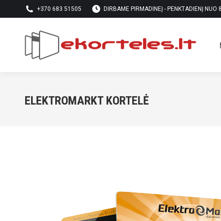
+370 683 51505
DIRBAME PIRMADINEĮ - PENKTADIENĮ NUO 8 
ELEKTROMARKT KORTELĖ