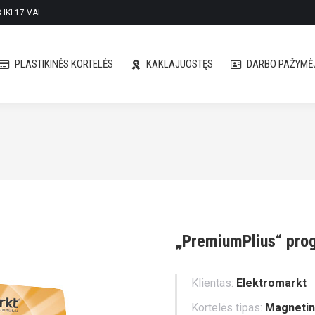
IKI 17 VAL.
PLASTIKINĖS KORTELĖS
KAKLAJUOSTĘS
DARBO PAŽYMĖJ
PLASTIKINĖS KORTELĖS
KAKLAJUOSTĘS
DARBO PAŽYMĖJ
„PremiumPlius“ prog
Klientas:
Elektromarkt
Kortelės tipas:
Magneti