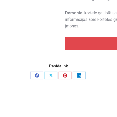
Dėmesio
: kortelė gali būti
informacijos apie kortelės ga
įmonės.
Pasidalink
Share
Share
Share
Share
on
on
on
on
Facebook
X
Pinterest
LinkedIn
Next