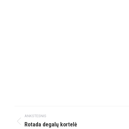
Project
ANKSTESNIS
navigation
Rotada degalų kortelė
Previous