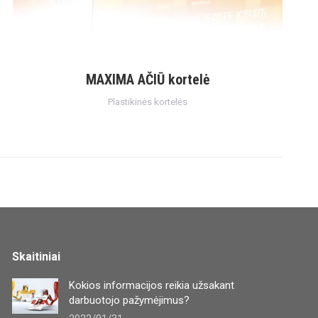
MAXIMA AČIŪ kortelė
Plastikinės kortelės
Skaitiniai
Kokios informacijos reikia užsakant
darbuotojo pažymėjimus?