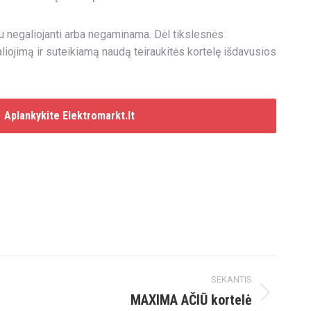
 jau negaliojanti arba negaminama. Dėl tikslesnės
liojimą ir suteikiamą naudą teiraukitės kortelę išdavusios
Aplankykite Elektromarkt.lt
SEKANTIS
MAXIMA AČIŪ kortelė