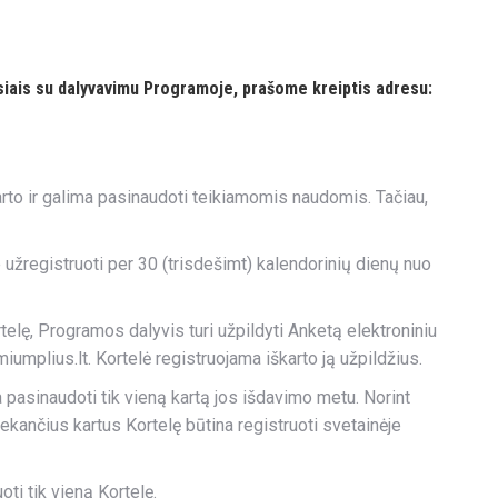
usiais su dalyvavimu Programoje, prašome kreiptis adresu:
arto ir galima pasinaudoti teikiamomis naudomis. Tačiau,
 užregistruoti per 30 (trisdešimt) kalendorinių dienų nuo
elę, Programos dalyvis turi užpildyti Anketą elektroniniu
umplius.lt. Kortelė registruojama iškarto ją užpildžius.
 pasinaudoti tik vieną kartą jos išdavimo metu. Norint
sekančius kartus Kortelę būtina registruoti svetainėje
ti tik vieną Kortelę.