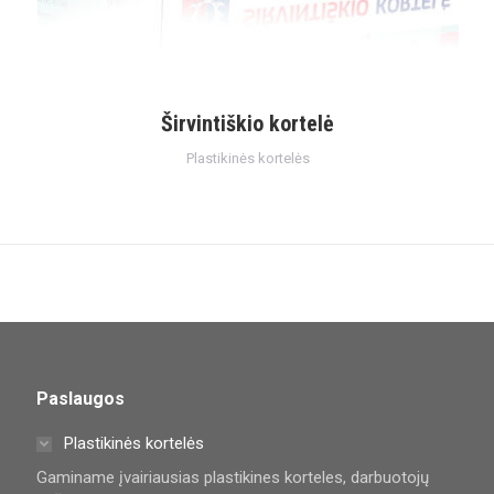
Širvintiškio kortelė
Plastikinės kortelės
Paslaugos
Plastikinės kortelės
Gaminame įvairiausias plastikines korteles, darbuotojų