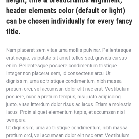
height, title & breadcrumbs alignment,
header elements color (default or light)
can be chosen individually for every fancy
title.
Nam placerat sem vitae urna mollis pulvinar. Pellentesque
erat neque, vulputate sit amet tellus sed, gravida cursus
enim. Pellentesque posuere condimentum tristique.
Integer non placerat sem, id consectetur arcu. Ut
dignissim, urna ac tristique condimentum, nibh massa
pretium orci, vel accumsan dolor elit nec erat. Vestibulum
posuere, nunc a pretium tempus, nisi justo adipiscing
justo, vitae interdum dolor risus ac lacus. Etiam a molestie
lacus. Proin aliquet elementum turpis, et accumsan nisl
sempera.
Ut dignissim, urna ac tristique condimentum, nibh massa
pretium orci, vel accumsan dolor elit nec erat. Vestibulum