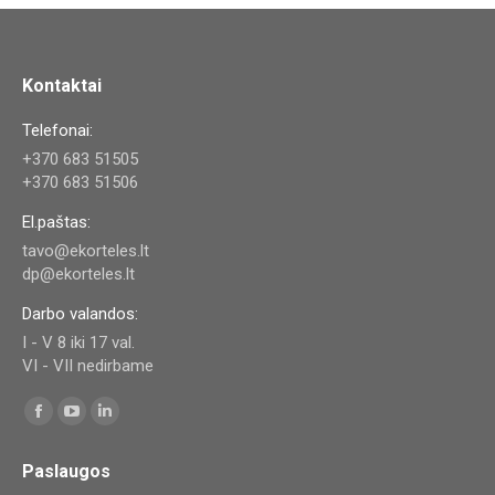
Kontaktai
Telefonai:
+370 683 51505
+370 683 51506
El.paštas:
tavo@ekorteles.lt
dp@ekorteles.lt
Darbo valandos:
I - V 8 iki 17 val.
VI - VII nedirbame
Find us on:
Facebook
YouTube
Linkedin
page
page
page
Paslaugos
opens
opens
opens