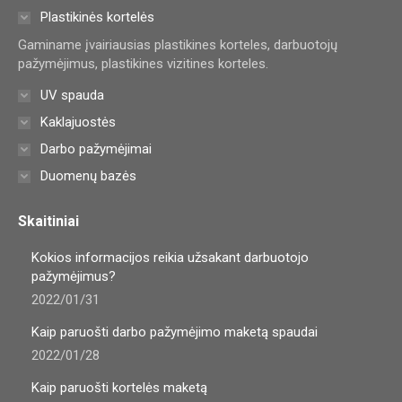
in
in
in
Plastikinės kortelės
new
new
new
Gaminame įvairiausias plastikines korteles, darbuotojų
window
window
window
pažymėjimus, plastikines vizitines korteles.
UV spauda
Kaklajuostės
Darbo pažymėjimai
Duomenų bazės
Skaitiniai
Kokios informacijos reikia užsakant darbuotojo
pažymėjimus?
2022/01/31
Kaip paruošti darbo pažymėjimo maketą spaudai
2022/01/28
Kaip paruošti kortelės maketą