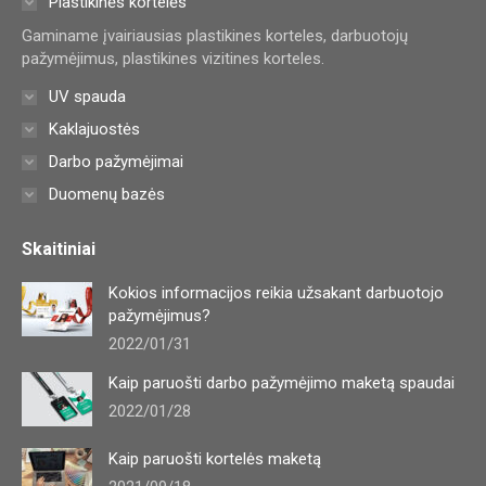
Plastikinės kortelės
new
new
new
Gaminame įvairiausias plastikines korteles, darbuotojų
window
window
window
pažymėjimus, plastikines vizitines korteles.
UV spauda
Kaklajuostės
Darbo pažymėjimai
Duomenų bazės
Skaitiniai
Kokios informacijos reikia užsakant darbuotojo
pažymėjimus?
2022/01/31
Kaip paruošti darbo pažymėjimo maketą spaudai
2022/01/28
Kaip paruošti kortelės maketą