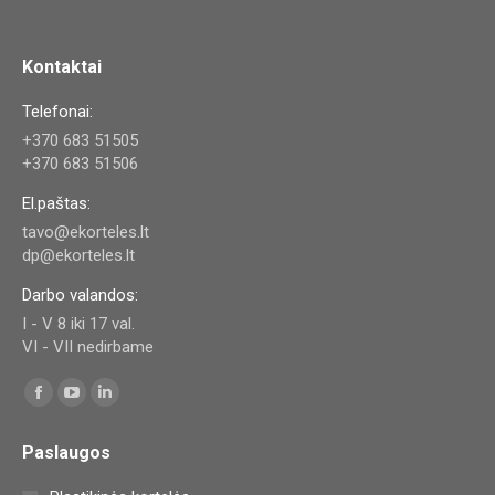
Kontaktai
Telefonai:
+370 683 51505
+370 683 51506
El.paštas:
tavo@ekorteles.lt
dp@ekorteles.lt
Darbo valandos:
I - V 8 iki 17 val.
VI - VII nedirbame
Find us on:
Facebook
YouTube
Linkedin
page
page
page
Paslaugos
opens
opens
opens
in
in
in