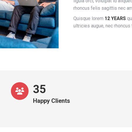
ligula orci, volutpat id aliqu
rhoncus felis sagittis nec am
Quisque lorem
12 YEARS
qui
ultricies augue, nec rhoncus 
36
Happy Clients