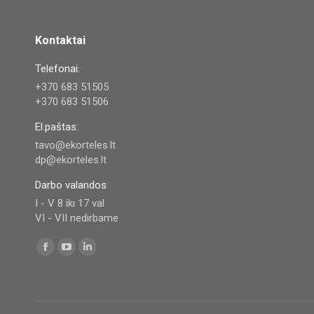
Kontaktai
Telefonai:
+370 683 51505
+370 683 51506
El.paštas:
tavo@ekorteles.lt
dp@ekorteles.lt
Darbo valandos:
I - V 8 iki 17 val.
VI - VII nedirbame
Find us on:
Facebook
YouTube
Linkedin
page
page
page
opens
opens
opens
in
in
in