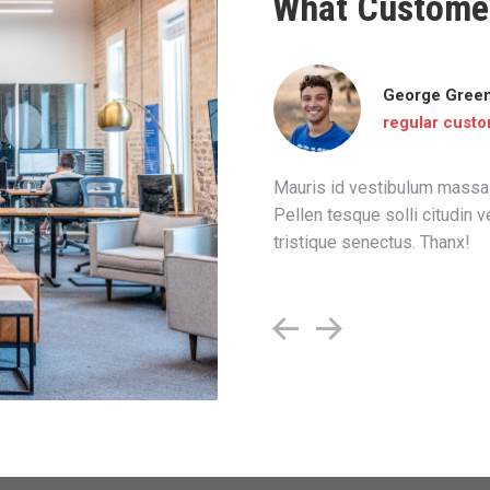
What Custome
George Gree
regular cust
te, ut fringilla purus eros quis
Mauris id vestibulum massa el
tnisl libero molestie lectus.
Pellen tesque solli citudin v
tis nisl at semper tellus
tristique senectus. Thanx!