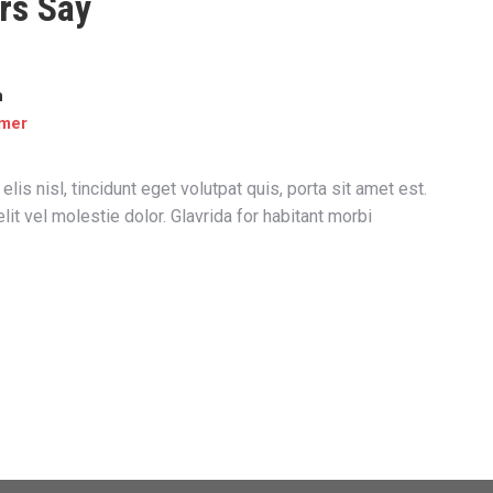
rs Say
n
omer
is nisl, tincidunt eget volutpat quis, porta sit amet est.
Pr
elit vel molestie dolor. Glavrida for habitant morbi
or
Pe
ti