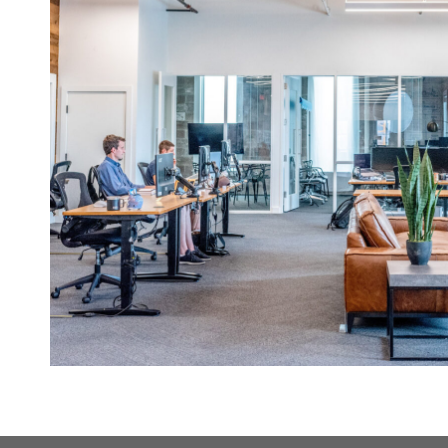
Stefan Freeman
businessman
as
Vursus, enim et luctus hendre ritnisl libero molestie an
ipsum est a semper malesuada enim et luctus hendre ri
Cras justo non justo venenatis element metus. Ut lobor
tincidunt lorem ipsum dolor amet communitas.