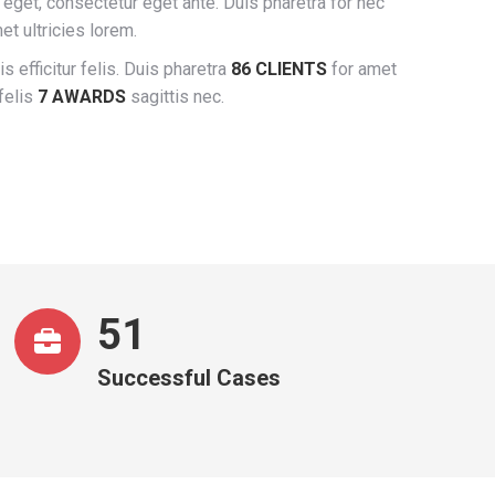
et eget, consectetur eget ante. Duis pharetra for nec
et ultricies lorem.
s efficitur felis. Duis pharetra
86 CLIENTS
for amet
felis
7 AWARDS
sagittis nec.
53
Successful Cases