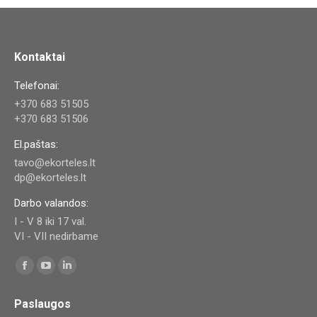
Kontaktai
Telefonai:
+370 683 51505
+370 683 51506
El.paštas:
tavo@ekorteles.lt
dp@ekorteles.lt
Darbo valandos:
I - V 8 iki 17 val.
VI - VII nedirbame
Find us on:
Facebook
YouTube
Linkedin
page
page
page
Paslaugos
opens
opens
opens