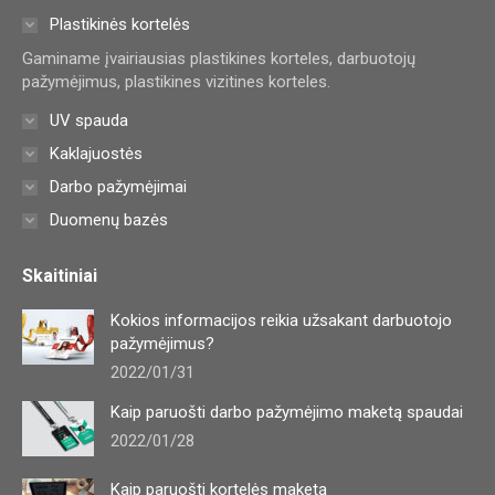
in
in
in
Plastikinės kortelės
new
new
new
Gaminame įvairiausias plastikines korteles, darbuotojų
window
window
window
pažymėjimus, plastikines vizitines korteles.
UV spauda
Kaklajuostės
Darbo pažymėjimai
Duomenų bazės
Skaitiniai
Kokios informacijos reikia užsakant darbuotojo
pažymėjimus?
2022/01/31
Kaip paruošti darbo pažymėjimo maketą spaudai
2022/01/28
Kaip paruošti kortelės maketą