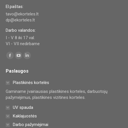
El.paštas:
tavo@ekorteles.lt
dp@ekorteles.lt
Darbo valandos:
I - V 8 iki 17 val.
VI - VII nedirbame
Find us on:
Facebook
YouTube
Linkedin
page
page
page
Paslaugos
opens
opens
opens
in
in
in
Plastikinės kortelės
new
new
new
Gaminame įvairiausias plastikines korteles, darbuotojų
window
window
window
pažymėjimus, plastikines vizitines korteles.
UV spauda
Kaklajuostės
Darbo pažymėjimai