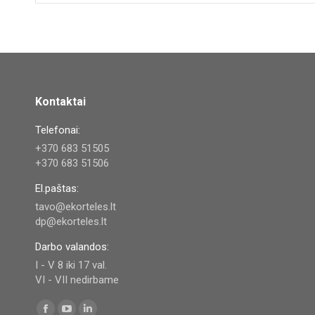
Kontaktai
Telefonai:
+370 683 51505
+370 683 51506
El.paštas:
tavo@ekorteles.lt
dp@ekorteles.lt
Darbo valandos:
I - V 8 iki 17 val.
VI - VII nedirbame
Find us on: