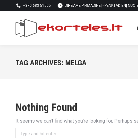
+370 683 51505
DIRBAME PIRMADINEĮ - PENKTADIENĮ NUO 8 
TAG ARCHIVES:
MELGA
Nothing Found
It seems we can’t find what you’re looking for. Perhaps s
Search: