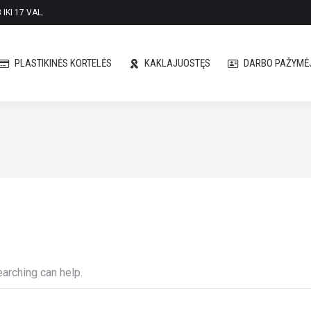
IKI 17 VAL.
PLASTIKINĖS KORTELĖS
KAKLAJUOSTĘS
DARBO PAŽYMĖJ
PLASTIKINĖS KORTELĖS
KAKLAJUOSTĘS
DARBO PAŽYMĖJ
earching can help.