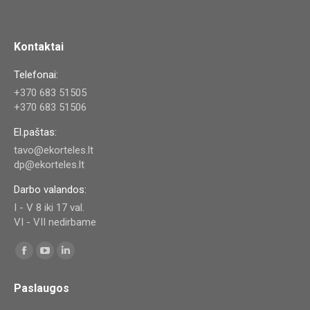
Kontaktai
Telefonai:
+370 683 51505
+370 683 51506
El.paštas:
tavo@ekorteles.lt
dp@ekorteles.lt
Darbo valandos:
I - V 8 iki 17 val.
VI - VII nedirbame
Find us on:
Facebook
YouTube
Linkedin
page
page
page
Paslaugos
opens
opens
opens