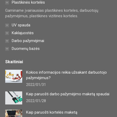
in
in
in
Plastikinės kortelės
new
new
new
Gaminame įvairiausias plastikines korteles, darbuotojų
window
window
window
pažymėjimus, plastikines vizitines korteles.
UV spauda
Kaklajuostės
Darbo pažymėjimai
Duomenų bazės
Skaitiniai
Kokios informacijos reikia užsakant darbuotojo
pažymėjimus?
2022/01/31
Kaip paruošti darbo pažymėjimo maketą spaudai
2022/01/28
Kaip paruošti kortelės maketą