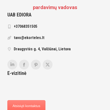
pardavimų vadovas
UAB EDIORA
+37068351505
tavo@ekorteles.lt
Draugystės g. 4, Valčiūnai, Lietuva
E-vizitinė
Atsisiųti kontaktus