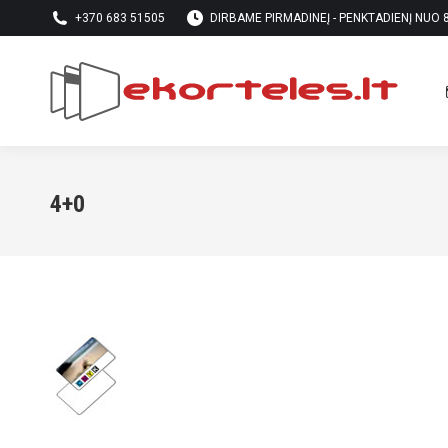
+370 683 51505
DIRBAME PIRMADINEĮ - PENKTADIENĮ NUO 8 
4+0