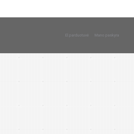
El.parduotuvė
Mano paskyra