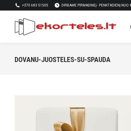
+370 683 51505
DIRBAME PIRMADINEĮ - PENKTADIENĮ NUO 8 
DOVANU-JUOSTELES-SU-SPAUDA