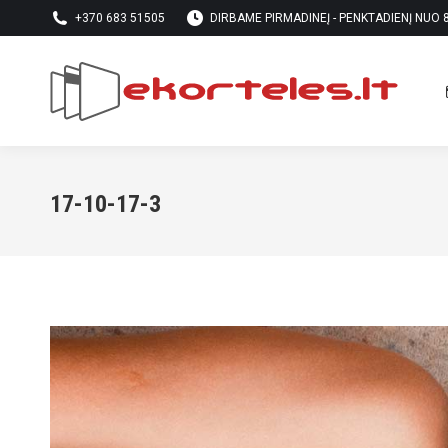
+370 683 51505
DIRBAME PIRMADINEĮ - PENKTADIENĮ NUO 8 
17-10-17-3