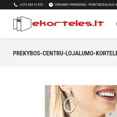
+370 683 51505
DIRBAME PIRMADINEĮ - PENKTADIENĮ NUO 8 
PREKYBOS-CENTRU-LOJALUMO-KORTEL