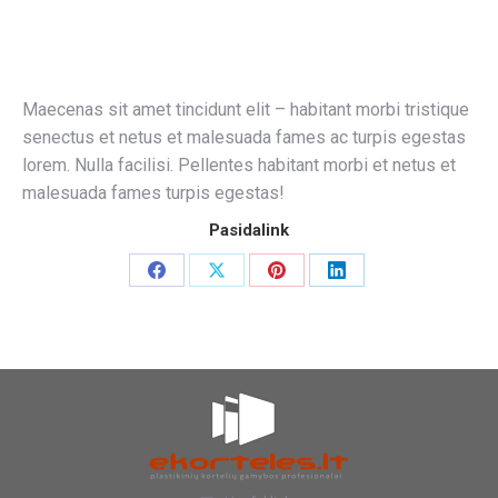
Maecenas sit amet tincidunt elit – habitant morbi tristique
senectus et netus et malesuada fames ac turpis egestas
lorem. Nulla facilisi. Pellentes habitant morbi et netus et
malesuada fames turpis egestas!
Pasidalink
Share
Share
Share
Share
on
on
on
on
Facebook
X
Pinterest
LinkedIn